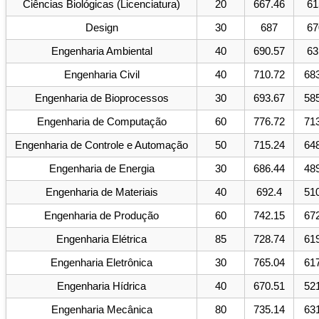
Ciências Biológicas (Licenciatura)
20
667.46
61
Design
30
687
67
Engenharia Ambiental
40
690.57
63
Engenharia Civil
40
710.72
68
Engenharia de Bioprocessos
30
693.67
58
Engenharia de Computação
60
776.72
71
Engenharia de Controle e Automação
50
715.24
64
Engenharia de Energia
30
686.44
48
Engenharia de Materiais
40
692.4
51
Engenharia de Produção
60
742.15
67
Engenharia Elétrica
85
728.74
61
Engenharia Eletrônica
30
765.04
61
Engenharia Hídrica
40
670.51
52
Engenharia Mecânica
80
735.14
63