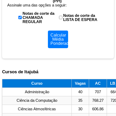
(PPI)
Assinale uma das opções a seguir:
Notas de corte da
Notas de corte da
CHAMADA
LISTA DE ESPERA
REGULAR
Calcular
Média
Ponderada
Cursos de Itajubá
Curso
Vagas
AC
LB
Administração
40
707
66
Ciência da Computação
35
768.27
72
Ciências Atmosféricas
30
606.86