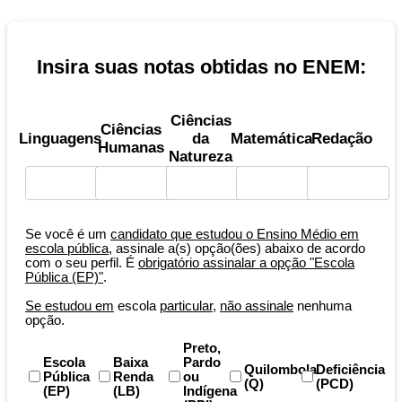
Insira suas notas obtidas no ENEM:
Ciências
Ciências
Linguagens
da
Matemática
Redação
Humanas
Natureza
Se você é um
candidato que estudou o Ensino Médio em
escola pública
, assinale a(s) opção(ões) abaixo de acordo
com o seu perfil. É
obrigatório assinalar a opção "Escola
Pública (EP)"
.
Se estudou em
escola
particular
,
não assinale
nenhuma
opção.
Preto,
Escola
Baixa
Pardo
Quilombola
Deficiência
Pública
Renda
ou
(Q)
(PCD)
(EP)
(LB)
Indígena