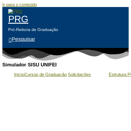
Ir para o conteúdo
PRG
Pró-Reitoria de Graduação
Pesquisar
Simulador SISU UNIFEI
Início
Cursos de Graduação
Solicitações
Estrutura 