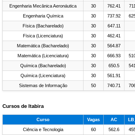
Engenharia Mecânica Aeronáutica
30
762.41
71
Engenharia Química
30
737.92
62
Física (Bacharelado)
30
647.11
Física (Licenciatura)
30
462.41
Matemática (Bacharelado)
30
564.87
Matemática (Licenciatura)
30
666.93
51
Química (Bacharelado)
30
650.5
54
Química (Licenciatura)
30
561.91
Sistemas de Informação
50
740.71
70
Cursos de Itabira
Curso
Vagas
AC
LB
Ciência e Tecnologia
60
562.6
45