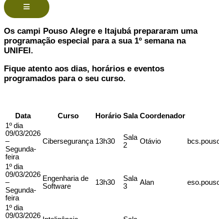
Menu de alternância de hambúrguer
Os campi Pouso Alegre e Itajubá prepararam uma
programação especial para a sua 1º semana na
UNIFEI.
Fique atento aos dias, horários e eventos
programados para o seu curso.
Data
Curso
Horário
Sala
Coordenador
1º dia
09/03/2026
Sala
–
Cibersegurança
13h30
Otávio
bcs.pouso
2
Segunda-
feira
1º dia
09/03/2026
Engenharia de
Sala
–
13h30
Alan
eso.pouso
Software
3
Segunda-
feira
1º dia
09/03/2026