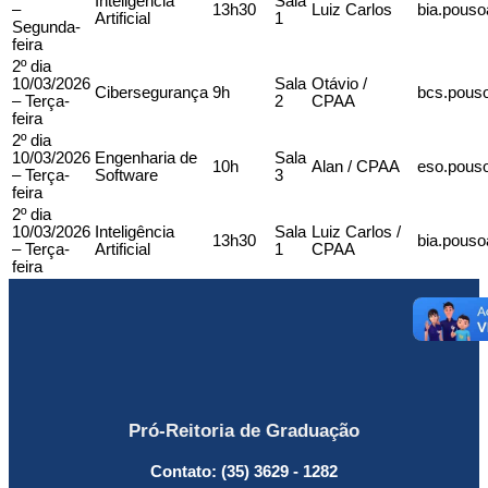
Inteligência
Sala
–
13h30
Luiz Carlos
bia.pouso
Artificial
1
Segunda-
feira
2º dia
10/03/2026
Sala
Otávio /
Cibersegurança
9h
bcs.pouso
– Terça-
2
CPAA
feira
2º dia
10/03/2026
Engenharia de
Sala
10h
Alan / CPAA
eso.pouso
– Terça-
Software
3
feira
2º dia
10/03/2026
Inteligência
Sala
Luiz Carlos /
13h30
bia.pouso
– Terça-
Artificial
1
CPAA
feira
Pró-Reitoria de Graduação
Contato: (35) 3629 - 1282