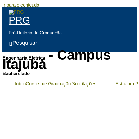
Ir para o conteúdo
PRG
Pró-Reitoria de Graduação
Pesquisar
- Campus
Engenharia Elétrica
Itajubá
Bacharelado
Início
Cursos de Graduação
Solicitações
Estrutura 